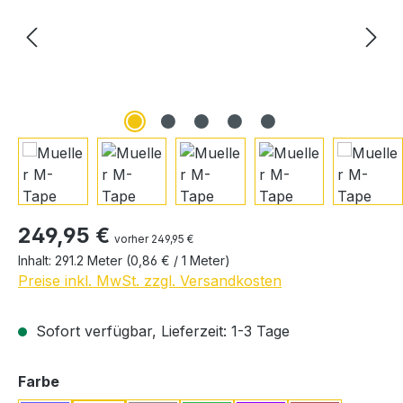
Regulärer Preis:
249,95 €
vorher 249,95 €
Inhalt:
291.2 Meter
(0,86 € / 1 Meter)
Preise inkl. MwSt. zzgl. Versandkosten
Sofort verfügbar, Lieferzeit: 1-3 Tage
auswählen
Farbe