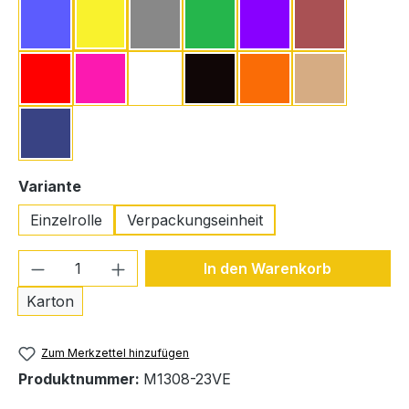
Blau
Gelb
Grau
Grün
Lila
Bordeaux
Rot
Pink
Weiß
Schwarz
Orange
Beige
Marineblau
auswählen
Variante
Einzelrolle
Verpackungseinheit
Produkt Anzahl: Gib den gewünschten We
In den Warenkorb
Karton
Zum Merkzettel hinzufügen
Produktnummer:
M1308-23VE