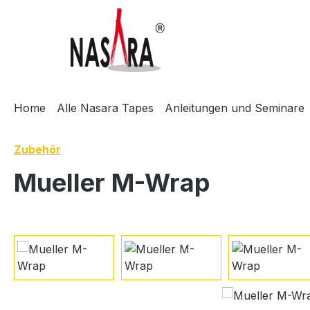
m Hauptinhalt springen
Zur Suche springen
Zur Hauptnavigation springen
Home
Alle Nasara Tapes
Anleitungen und Seminare
Zubehör
Mueller M-Wrap
Bildergalerie überspringen