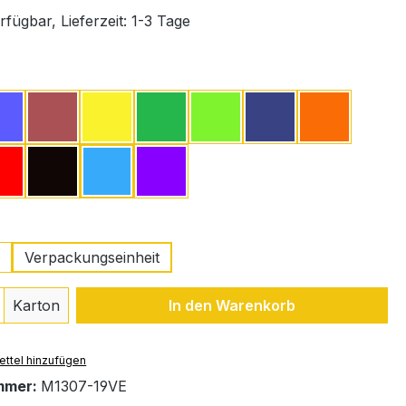
fügbar, Lieferzeit: 1-3 Tage
ählen
Blau
Bordeaux
Gelb
Grün
Limone
Marineblau
Orange
Rot
Schwarz
Türkis
Lila
swählen
Verpackungseinheit
 Anzahl: Gib den gewünschten Wert ein 
Karton
In den Warenkorb
ttel hinzufügen
mmer:
M1307-19VE