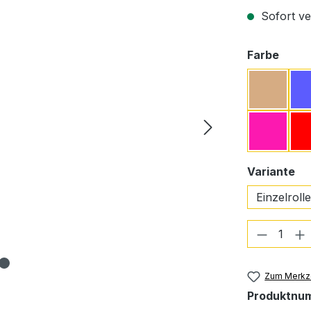
Sofort ver
ausw
Farbe
Beige
Pink
au
Variante
Einzelrolle
Produkt
Zum Merkze
Produktnu