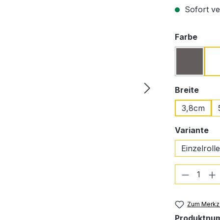
Sofort ver
ausw
Farbe
Schwar
(Diese Opt
ausw
Breite
3,8cm
au
Variante
Einzelrolle
Produkt
Zum Merkze
Produktnu