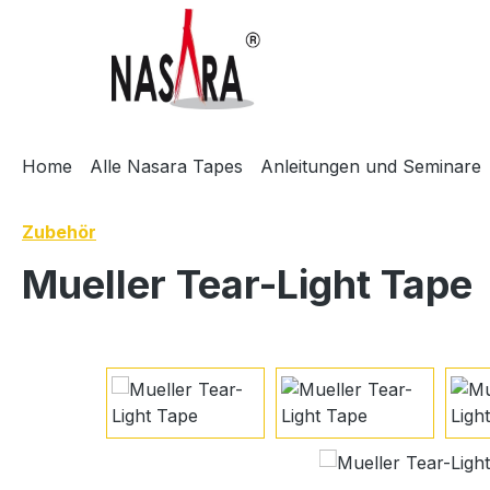
m Hauptinhalt springen
Zur Suche springen
Zur Hauptnavigation springen
Home
Alle Nasara Tapes
Anleitungen und Seminare
Zubehör
Mueller Tear-Light Tape
Bildergalerie überspringen