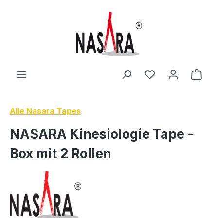
Zum Hauptinhalt springen
Du hast 0 Produ
Ware
Alle Nasara Tapes
NASARA Kinesiologie Tape -
Box mit 2 Rollen