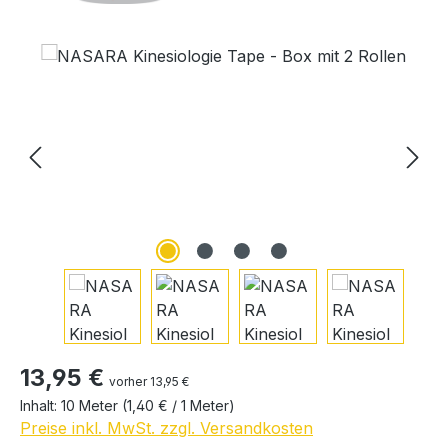
Bildergalerie überspringen
Regulärer Preis:
13,95 €
vorher 13,95 €
Inhalt:
10 Meter
(1,40 € / 1 Meter)
Preise inkl. MwSt. zzgl. Versandkosten