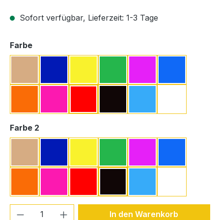
Sofort verfügbar, Lieferzeit: 1-3 Tage
auswählen
Farbe
Beige
Dunkelblau
Gelb
Grün
Lavendel
Mittelblau
Orange
Pink
Rot
Schwarz
Türkis
Weiß
auswählen
Farbe 2
Beige
Dunkelblau
Gelb
Grün
Lavendel
Mittelblau
Orange
Pink
Rot
Schwarz
Türkis
Weiß
Produkt Anzahl: Gib den gewünschten We
In den Warenkorb