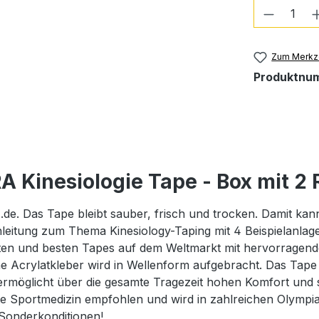
Produkt
Zum Merkze
Produktnu
Kinesiologie Tape - Box mit 2 
e. Das Tape bleibt sauber, frisch und trocken. Damit kann 
leitung zum Thema Kinesiology-Taping mit 4 Beispielanlage
en und besten Tapes auf dem Weltmarkt mit hervorragende
 Acrylatkleber wird in Wellenform aufgebracht. Das Tape l
d ermöglicht über die gesamte Tragezeit hohen Komfort und
dte Sportmedizin empfohlen und wird in zahlreichen Olymp
Sonderkonditionen!