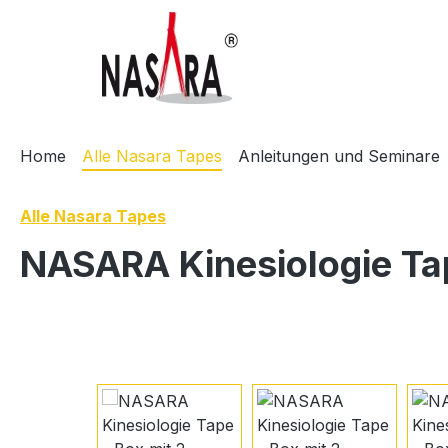
m Hauptinhalt springen
Zur Suche springen
Zur Hauptnavigation springen
Home
Alle Nasara Tapes
Anleitungen und Seminare
Alle Nasara Tapes
NASARA Kinesiologie Tap
Bildergalerie überspringen