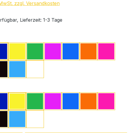
. MwSt. zzgl. Versandkosten
fügbar, Lieferzeit: 1-3 Tage
ählen
Dunkelblau
Gelb
Grün
Lavendel
Mittelblau
Orange
Pink
Schwarz
Türkis
Weiß
wählen
Dunkelblau
Gelb
Grün
Lavendel
Mittelblau
Orange
Pink
Schwarz
Türkis
Weiß