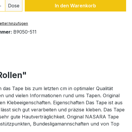
 Anzahl: Gib den gewünschten Wert ein 
Dose
In den Warenkorb
ttel hinzufügen
mmer:
B9050-511
Rollen"
das Tape bis zum letzten cm in optimaler Qualität
n und vielen Informationen rund ums Tapen. Original
n Klebeeigenschaften. Eigenschaften Das Tape ist aus
ässt sich gut verarbeiten und präzise kleben. Das Tape
 sehr gute Hautverträglichkeit. Original NASARA Tape
iastützpunkten, Bundesligamannschaften und von Top