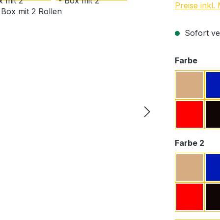
Preise inkl
Sofort ver
ausw
Farbe
Beige
Rot
aus
Farbe 2
Beige
Rot