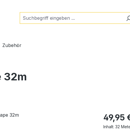
Zubehör
e 32m
Regulärer Pr
49,95 
Inhalt:
32 Met