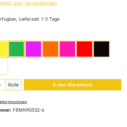
. MwSt. zzgl. Versandkosten
fügbar, Lieferzeit: 1-3 Tage
ählen
Gelb
Grün
Lavendel
Orange
Pink
Rot
Schwarz
Weiß
 Anzahl: Gib den gewünschten Wert ein 
Rolle
In den Warenkorb
ttel hinzufügen
mmer:
FBMN90532-6