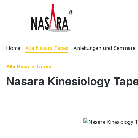
m Hauptinhalt springen
Zur Suche springen
Zur Hauptnavigation springen
Home
Alle Nasara Tapes
Anleitungen und Seminare
Alle Nasara Tapes
Nasara Kinesiology Tap
Bildergalerie überspringen