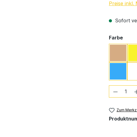
Preise inkl
Sofort ver
ausw
Farbe
Beige
Türkis
Produkt
Zum Merkze
Produktnu