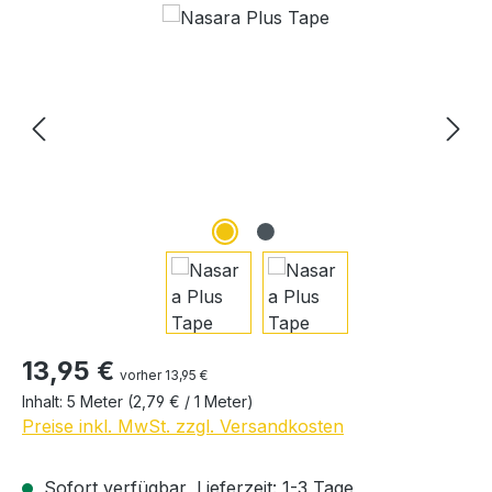
Regulärer Preis:
13,95 €
vorher 13,95 €
Inhalt:
5 Meter
(2,79 € / 1 Meter)
Preise inkl. MwSt. zzgl. Versandkosten
Sofort verfügbar, Lieferzeit: 1-3 Tage