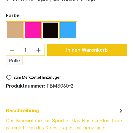
auswählen
Farbe
Beige
Pink
Schwarz
Türkis
Produkt Anzahl: Gib den gewünschten We
In den Warenkorb
Rolle
Zum Merkzettel hinzufügen
Produktnummer:
FBM8060-2
Beschreibung
Das Kinesiotape für Sportler!Das Nasara Plus Tape
ist eine Form des Kinesiotapes mit neuartiger