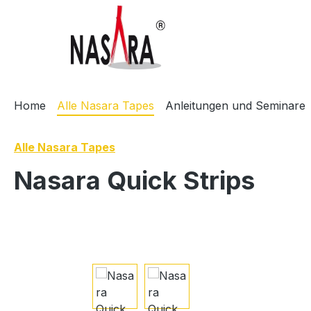
m Hauptinhalt springen
Zur Suche springen
Zur Hauptnavigation springen
Home
Alle Nasara Tapes
Anleitungen und Seminare
Alle Nasara Tapes
Nasara Quick Strips
Bildergalerie überspringen