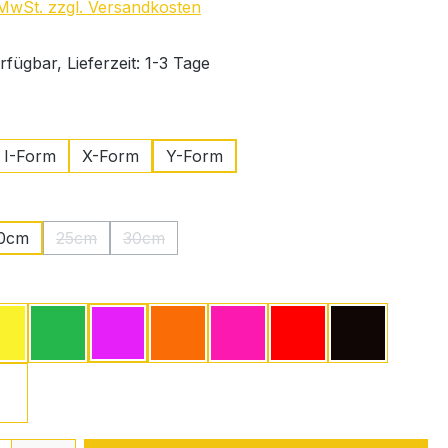
. MwSt. zzgl. Versandkosten
fügbar, Lieferzeit: 1-3 Tage
swählen
I-Form
X-Form
Y-Form
ählen
0cm
25cm
30cm
tion ist zurzeit nicht verfügbar.)
(Diese Option ist zurzeit nicht verfügbar.)
(Diese Option ist zurzeit nicht verfügbar.)
ählen
Gelb
Grün
Lavendel
Orange
Pink
Rot
Schwarz
Weiß