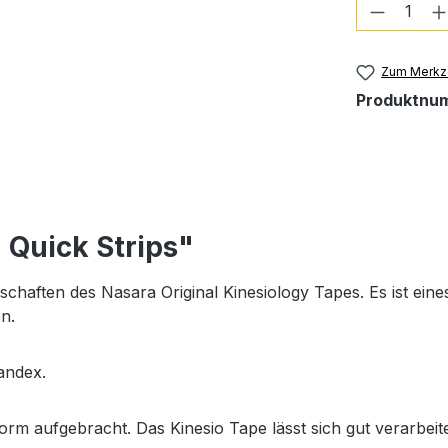
Produkt
Zum Merkze
Produktnu
 Quick Strips"
schaften des Nasara Original Kinesiology Tapes. Es ist ein
n.
andex.
form aufgebracht. Das Kinesio Tape lässt sich gut verarbeit