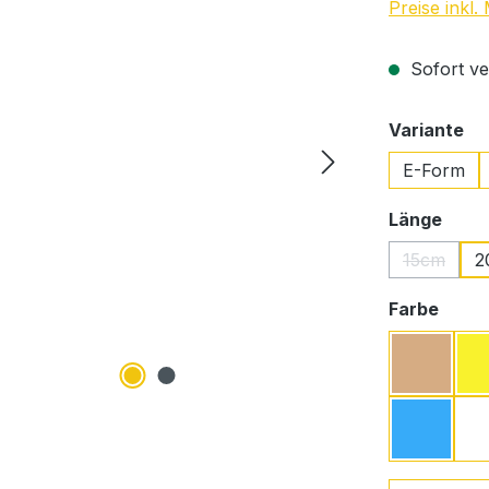
Preise inkl
Sofort ver
au
Variante
E-Form
ausw
Länge
15cm
2
(Diese Op
ausw
Farbe
Beige
Türkis