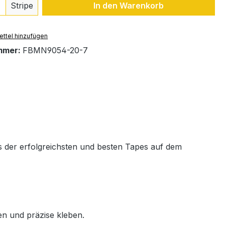
 Anzahl: Gib den gewünschten Wert ein 
Stripe
In den Warenkorb
ttel hinzufügen
mmer:
FBMN9054-20-7
es der erfolgreichsten und besten Tapes auf dem
en und präzise kleben.