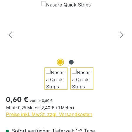
Regulärer Preis:
0,60 €
vorher 0,60 €
Inhalt:
0.25 Meter
(2,40 € / 1 Meter)
Preise inkl. MwSt. zzgl. Versandkosten
Sofort verfügbar, Lieferzeit: 1-3 Tage