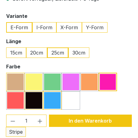
auswählen
Variante
E-Form
I-Form
X-Form
Y-Form
auswählen
Länge
15cm
20cm
25cm
30cm
auswählen
Farbe
Beige
Gelb
Grün
Lavendel
Orange
Pink
(Diese Option ist zurzeit nicht verfügbar.)
(Diese Option ist zurzeit nicht verfügbar.)
(Diese Option ist zurzeit nicht ve
(Diese Option ist zurzeit
Rot
Schwarz
Türkis
Weiß
(Diese Option ist zurzeit nicht verfügbar.)
(Diese Option ist zurzeit nicht ve
Produkt Anzahl: Gib den gewünschten We
In den Warenkorb
Stripe