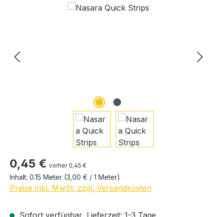
Regulärer Preis:
0,45 €
vorher 0,45 €
Inhalt:
0.15 Meter
(3,00 € / 1 Meter)
Preise inkl. MwSt. zzgl. Versandkosten
Sofort verfügbar, Lieferzeit: 1-3 Tage